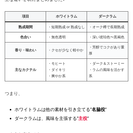
項目
ホワイトラム
ダークラム
熟成期間
・短期熟成 or 熟成なし
・オーク樽で長期熟成
色合い
・無色透明
・深い琥珀色〜黒褐色
・芳醇でコクがあり重
香り・味わい
・クセが少なく軽やか
厚
・モヒート
・ダーク＆ストーミー
主なカクテル
・ダイキリ
・ラムの風味を活かす
・爽やか系
系
つまり、
ホワイトラムは他の素材を引き立てる”
名脇役
”
ダークラムは、風味を主張する”
主役
”