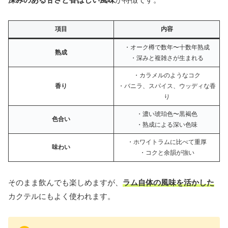
項目
内容
・オーク樽で数年〜十数年熟成
熟成
・深みと複雑さが生まれる
・カラメルのようなコク
香り
・バニラ、スパイス、ウッディな香
り
・濃い琥珀色〜黒褐色
色合い
・熟成による深い色味
・ホワイトラムに比べて重厚
味わい
・コクと余韻が強い
そのまま飲んでも楽しめますが、
ラム自体の風味を活かした
カクテルにもよく使われます。