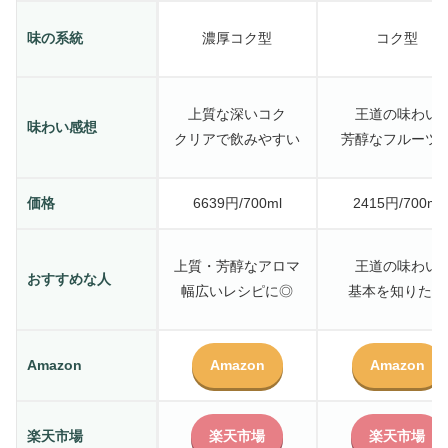
味の系統
濃厚コク型
コク型
上質な深いコク
王道の味わい
味わい感想
クリアで飲みやすい
芳醇なフルーツ
価格
6639円/700ml
2415円/700ml
上質・芳醇なアロマ
王道の味わい
おすすめな人
幅広いレシピに◎
基本を知りたい
Amazon
Amazon
Amazon
楽天市場
楽天市場
楽天市場