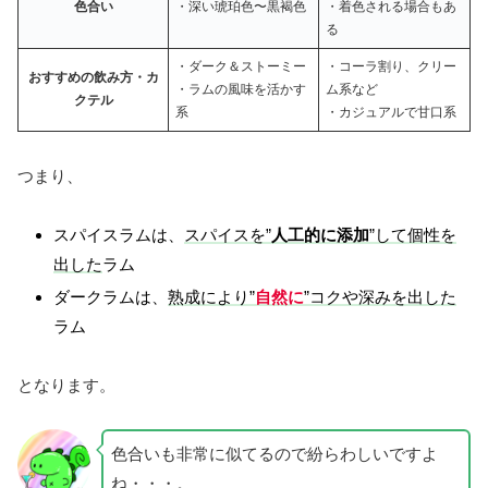
色合い
・深い琥珀色〜黒褐色
・着色される場合もあ
る
・ダーク＆ストーミー
・コーラ割り、クリー
おすすめの飲み方・カ
・ラムの風味を活かす
ム系など
クテル
系
・カジュアルで甘口系
つまり、
スパイスラムは、
スパイスを”
人工的に添加
”して個性を
出した
ラム
ダークラムは、
熟成により”
自然に
”
コクや深みを出した
ラム
となります。
色合いも非常に似てるので紛らわしいですよ
ね・・・。