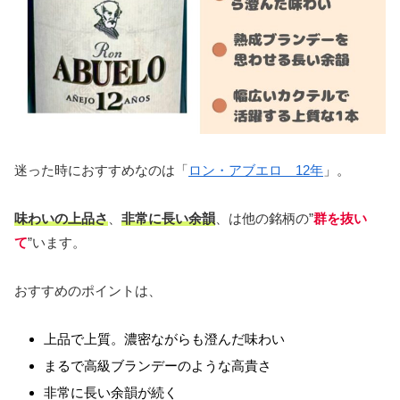
迷った時におすすめなのは「
ロン・アブエロ 12年
」。
味わいの上品さ
、
非常に長い余韻
、は他の銘柄の”
群を抜い
て
”います。
おすすめのポイントは、
上品で上質。濃密ながらも澄んだ味わい
まるで高級ブランデーのような高貴さ
非常に長い余韻が続く