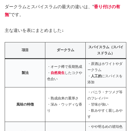
ダークラムとスパイスラムの最大の違いは、”
香り付けの有
無
”です。
主な違いを表にまとめました↓
スパイスラム（スパイ
項目
ダークラム
スドラム）
・原酒はホワイトやダ
・オーク樽で長期熟成
ークラム
製法
・
自然発生
したコクや
・
人工的
にスパイスを
色合い
添加
・バニラ・ナツメグ等
・熟成由来の重厚さ
のフレイバー
風味の特徴
・深み・ウッディな香
・甘味が強い
り
・飲みやすく親しみや
す
・やや明るめの琥珀色