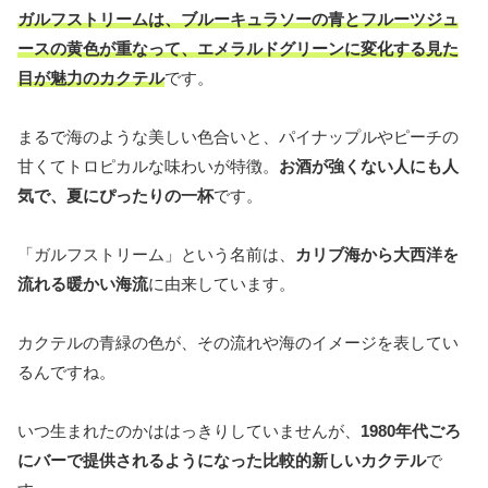
ガルフストリームは、ブルーキュラソーの青とフルーツジュ
ースの黄色が重なって、エメラルドグリーンに変化する見た
目が魅力のカクテル
です。
まるで海のような美しい色合いと、パイナップルやピーチの
甘くてトロピカルな味わいが特徴。
お酒が強くない人にも人
気で、夏にぴったりの一杯
です。
「ガルフストリーム」という名前は、
カリブ海から大西洋を
流れる暖かい海流
に由来しています。
カクテルの青緑の色が、その流れや海のイメージを表してい
るんですね。
いつ生まれたのかははっきりしていませんが、
1980年代ごろ
にバーで提供されるようになった比較的新しいカクテル
で