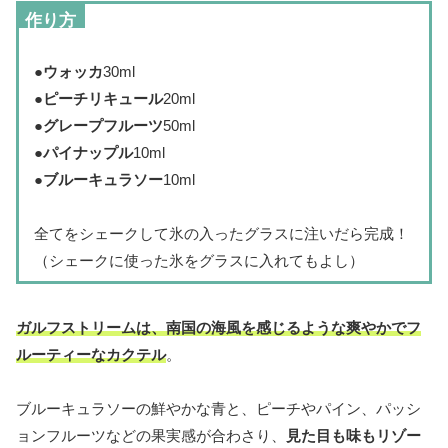
作り方
●
ウォッカ
30ml
●
ピーチリキュール
20ml
●
グレープフルーツ
50ml
●
パイナップル
10ml
●
ブルーキュラソー
10ml
全てをシェークして氷の入ったグラスに注いだら完成！
（シェークに使った氷をグラスに入れてもよし）
ガルフストリームは、南国の海風を感じるような爽やかでフ
ルーティーなカクテル
。
ブルーキュラソーの鮮やかな青と、ピーチやパイン、パッシ
ョンフルーツなどの果実感が合わさり、
見た目も味もリゾー