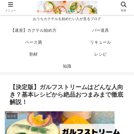
メニュー
検索
おうちカクテルを始めたい人が見るブログ
【速攻】カクテル始め方
バー道具
ベース酒
リキュール
割材
レシピ
知識
【決定版】ガルフストリームはどんな人向
き？基本レシピから絶品おつまみまで徹底
解説！
レシピ