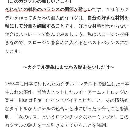
【このカクテルの難しいところ】
それぞれの材料のバランスの調節が難しい
です。１６年カク
テルを作ってきた私の個人的なコツは、
自分の好きな材料を
軸にして分量を調節すること
です。好きな材料がわからない
場合はストレートで飲んでみましょう。私はスロージンが好
きなので、スロージンを多めに入れるとベストバランスにな
ります。
〜
カクテル誕生にまつわる歴史
を少しだけ
〜
1953年に日本で行われたカクテルコンテストで誕生した日本
生まれの傑作。当時大ヒットしたルイ・アームストロングの
楽曲「Kiss of Fire」にインスパイアされたこと。その情熱的
なタイトルがカクテルの色合いと味にぴったり合うことを説
明。「炎のキス」というロマンチックなネーミングが、この
カクテルの魅力を一層引き立てていることを強調。