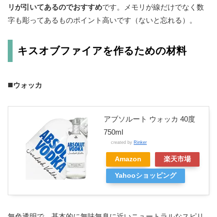
リが引いてあるのでおすすめ
です。メモリが線だけでなく数
字も彫ってあるものポイント高いです（ないと忘れる）。
キスオブファイアを作るための材料
◼️
ウォッカ
アブソルート ウォッカ 40度
750ml
created by
Rinker
Amazon
楽天市場
Yahooショッピング
無色透明で、基本的に無味無臭に近いニュートラルなスピリ