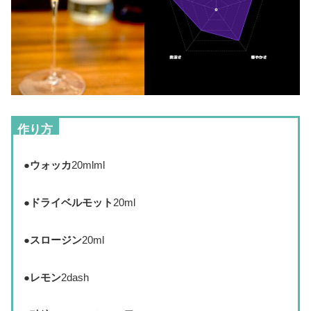
作り方
●
ウォッカ
20mlml
●
ドライベルモット
20ml
●
スロージン
20ml
●
レモン
2dash