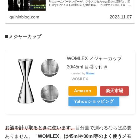
年のホームバーテンダーが、グラスに合わせた長さの正解と、回
しやすいツイストの選び方を徹底解説。プロ愛用のBIRDY等、厳
選7本を徹底比較しました。この記事を読めば、もうバースプー
ン選びで失敗しません。
quininblog.com
2023.11.07
◼️
メジャーカップ
WOMLEX メジャーカップ
30/45ml 目盛り付き
created by
Rinker
WOMLEX
Amazon
楽天市場
Yahooショッピング
お酒を計り取るときに使います。
目分量で測れるならば必要
ありません。
「WOMLEX」は45mlや30ml等のよく使うメモ