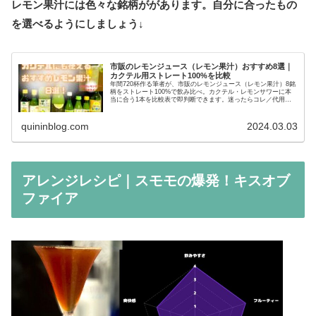
レモン果汁には色々な銘柄ががあります。自分に合ったもの
を選べるようにしましょう↓
市販のレモンジュース（レモン果汁）おすすめ8選｜
カクテル用ストレート100%を比較
年間720杯作る筆者が、市販のレモンジュース（レモン果汁）8銘
柄をストレート100%で飲み比べ。カクテル・レモンサワーに本
当に合う1本を比較表で即判断できます。迷ったらコレ／代用品
／使い切りカクテルレシピ9選も解説。
quininblog.com
2024.03.03
アレンジレシピ｜スモモの爆発！キスオブ
ファイア