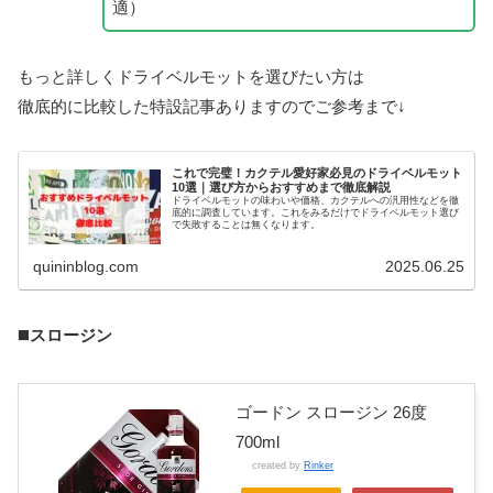
適）
もっと詳しくドライベルモットを選びたい方は
徹底的に比較した特設記事ありますのでご参考まで↓
これで完璧！カクテル愛好家必見のドライベルモット
10選｜選び方からおすすめまで徹底解説
ドライベルモットの味わいや価格、カクテルへの汎用性などを徹
底的に調査しています。これをみるだけでドライベルモット選び
で失敗することは無くなります。
quininblog.com
2025.06.25
◼️
スロージン
ゴードン スロージン 26度
700ml
created by
Rinker