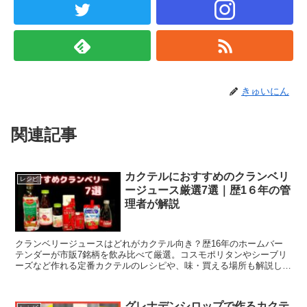
きゅいにん
関連記事
カクテルにおすすめのクランベリ
レシピ
ージュース厳選7選｜歴1６年の管
理者が解説
クランベリージュースはどれがカクテル向き？歴16年のホームバー
テンダーが市販7銘柄を飲み比べて厳選。コスモポリタンやシーブリ
ーズなど作れる定番カクテルのレシピや、味・買える場所も解説しま
す。
グレナデンシロップで作るカクテ