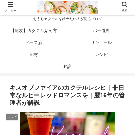
メニュー
検索
おうちカクテルを始めたい人が見るブログ
【速攻】カクテル始め方
バー道具
ベース酒
リキュール
割材
レシピ
知識
キスオブファイアのカクテルレシピ｜非日
常なルビーレッドロマンスを｜歴16年の管
理者が解説
レシピ