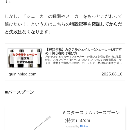
す。
しかし、「シェーカーの種類やメーカーをもっとこだわって
選びたい！」という方はこちらの
特設記事を確認してからだ
と失敗はなくなります↓
【2026年版】カクテルシェイカー(シェーカー)おすす
め｜初心者向け選び方
カクテルシェイカー（シェーカー）の選び方を初心者向けに徹底
解説。スタンダード(3ピース)・ボストン・バロンの種類比較、サ
イズ・素材まで具体的に紹介。バーテンダー歴16年の筆者が"最初
の1本"を厳選しました。
quininblog.com
2025.08.10
◼️
バースプーン
ミスタースリム バースプーン
（特大）37cm
created by
Rinker