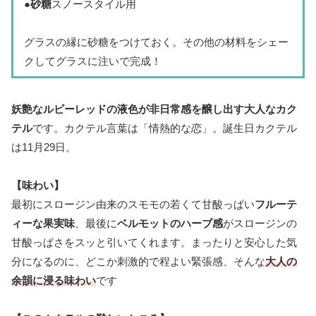
●
砂糖
スノースタイル用
グラスの縁に砂糖をつけておく。その他の材料をシェー
クしてグラスに注いで完成！
妖艶なルビーレッドの液色が非日常感を醸し出す大人なカク
テル
です。カクテル言葉は「情熱的な恋」。誕生日カクテル
は11月29日。
【味わい】
最初にスロージン由来のスモモの若くて甘酸っぱい
フルーテ
ィーな果実味
、最後に
ベルモットのハーブ感
がスロージンの
甘酸っぱさをスッと引いてくれます。まったりと安心した気
分になるのに、どこか刺激的で程よい緊張感、そんな
大人の
余韻に浸る味わい
です